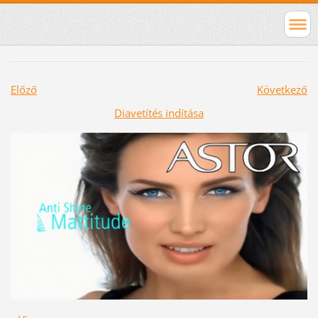
Előző
Következő
Diavetítés indítása