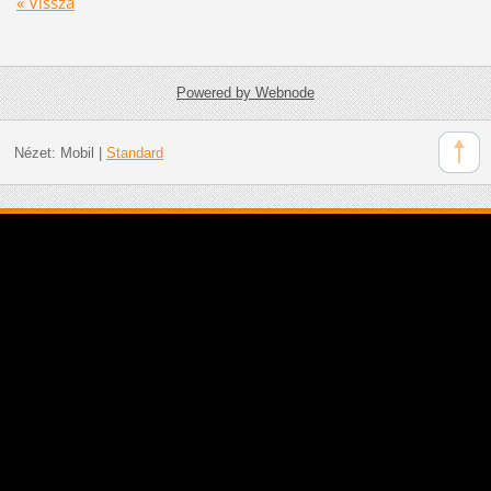
« Vissza
Powered by Webnode
Nézet:
Mobil
|
Standard