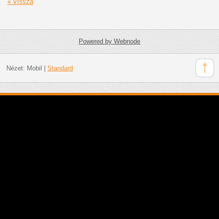
« Vissza
Powered by Webnode
Nézet:
Mobil
|
Standard