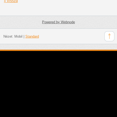
« Vissza
Powered by Webnode
Nézet:
Mobil
|
Standard