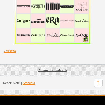
« Vissza
Powered by Webnode
Nézet:
Mobil
|
Standard